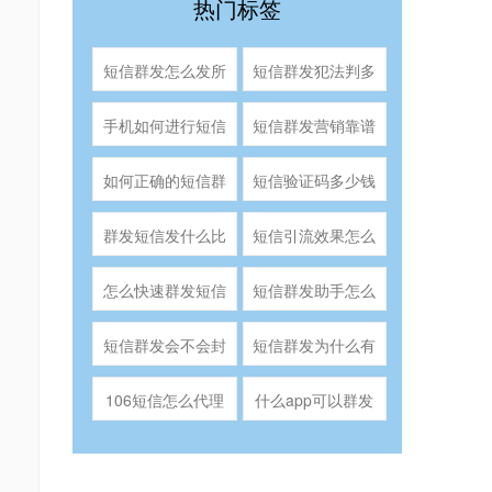
热门标签
短信群发怎么发所
短信群发犯法判多
有人
久
手机如何进行短信
短信群发营销靠谱
群发
吗
如何正确的短信群
短信验证码多少钱
发
一条?
群发短信发什么比
短信引流效果怎么
较好
样
怎么快速群发短信
短信群发助手怎么
几千人
使用
短信群发会不会封
短信群发为什么有
号
人收不到
106短信怎么代理
什么app可以群发
短信