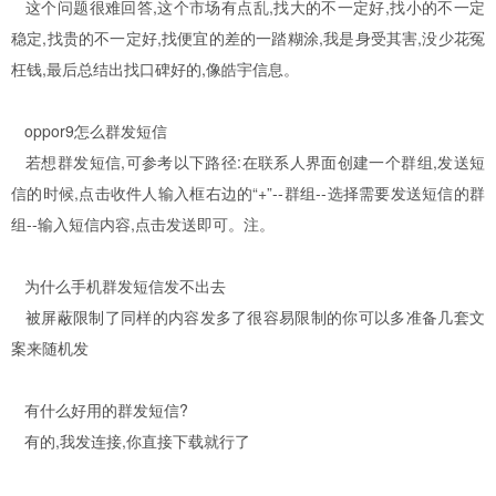
这个问题很难回答,这个市场有点乱,找大的不一定好,找小的不一定
稳定,找贵的不一定好,找便宜的差的一踏糊涂,我是身受其害,没少花冤
枉钱,最后总结出找口碑好的,像皓宇信息。
oppor9怎么群发短信
若想群发短信,可参考以下路径:在联系人界面创建一个群组,发送短
信的时候,点击收件人输入框右边的“+”--群组--选择需要发送短信的群
组--输入短信内容,点击发送即可。注。
为什么手机群发短信发不出去
被屏蔽限制了同样的内容发多了很容易限制的你可以多准备几套文
案来随机发
有什么好用的群发短信?
有的,我发连接,你直接下载就行了