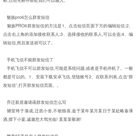
标,点击光标停留处我们可以输入。
魅族pro6怎么群发短信
魅族PRO6群发短信的方法是1、点击短信页面下方的编辑短信;2、
点击右上角的添加接收联系人;3、选择接收的联系人,可以全选;4、编
辑短信,然后发送就可以了。
手机飞信不能群发短信了
手机飞信不可以群发短信,可能是系统问题,或者是手机停机了。一般
都是可以的。1、安装下载安卓飞信,登陆账号2、在联系列表,点击“群
发短信”,打开群发短信页面。。
乔迁新居邀请函群发短信怎么写
陋室终于落成,迁居小舍,不敢独喜,兹于某年某月某日于某处略备薄
酒,摆下小宴,诚邀您大驾光临! 某某某敬谢!