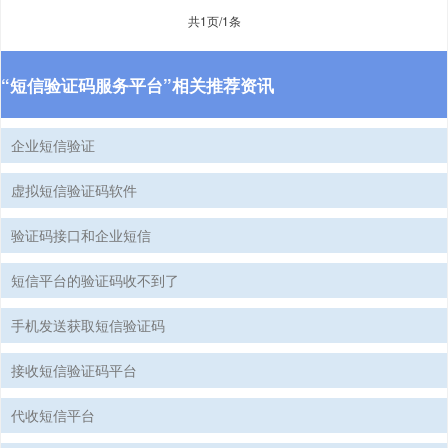
共1页/1条
“短信验证码服务平台”相关推荐资讯
企业短信验证
虚拟短信验证码软件
验证码接口和企业短信
短信平台的验证码收不到了
手机发送获取短信验证码
接收短信验证码平台
代收短信平台